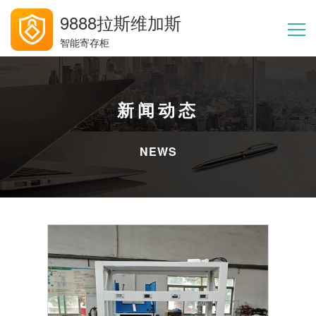
9888拉斯维加斯
智能寄存柜
首页
新闻动态
产品服务
NEWS
合作加盟
9888拉斯维
加斯动态
关于9888拉