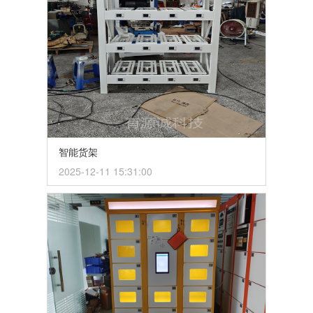
斯维加斯
产品中心
智能货架
2025-12-11 15:31:00