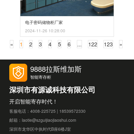
电子密码储物柜厂家
2024-11-26 10:28:00
«
1
2
3
4
5
6
...
122
123
»
9888拉斯维加斯
智能寄存柜
深圳市有源诚科技有限公司
开启智能寄存时代！
客服电话：4008-225725 | 18539572330
邮箱：laotie@szguijiaojiaoshui.com
深圳市龙华区中执时代B座6楼J室