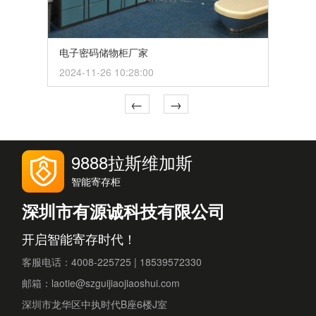
电子密码储物柜厂家
2024-11-26 10:28:00
←
→
9888拉斯维加斯
智能寄存柜
深圳市有源诚科技有限公司
开启智能寄存时代！
客服电话：4008-225725 | 18539572330
邮箱：laotie@szguijiaojiaoshui.com
深圳市龙华区中执时代B座6楼J室