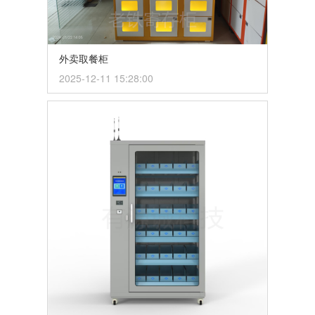
外卖取餐柜
2025-12-11 15:28:00