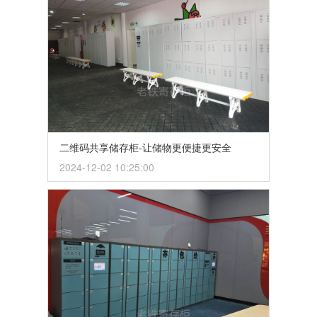
二维码共享储存柜-让储物更便捷更安全
2024-12-02 10:25:00