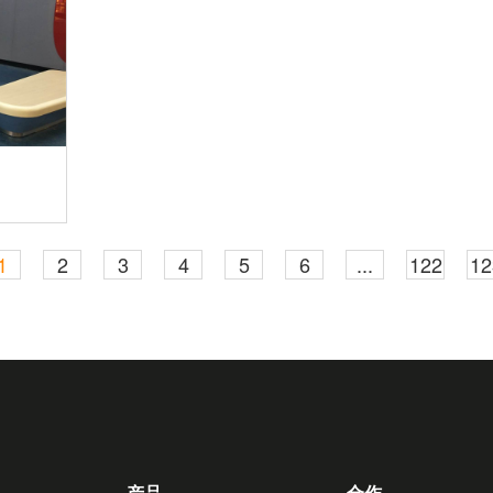
1
2
3
4
5
6
...
122
12
产品
合作