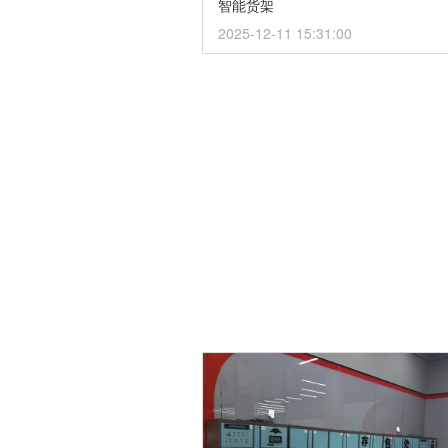
智能货架
2025-12-11 15:31:00