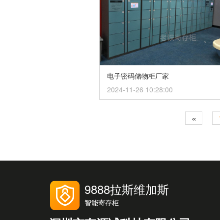
电子密码储物柜厂家
2024-11-26 10:28:00
«
9888拉斯维加斯
智能寄存柜