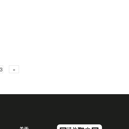
3
»
关于