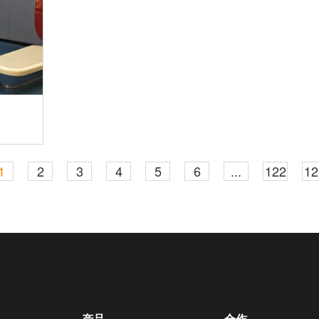
1
2
3
4
5
6
...
122
12
产品
合作