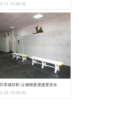
2-11 15:26:00
共享储存柜-让储物更便捷更安全
2-02 10:25:00