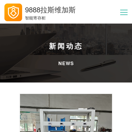
9888拉斯维加斯
智能寄存柜
首页
新闻动态
产品服务
NEWS
合作加盟
9888拉斯维
加斯动态
关于9888拉