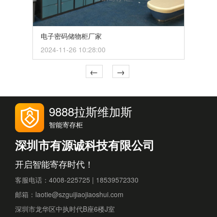
电子密码储物柜厂家
2024-11-26 10:28:00
←
→
9888拉斯维加斯
智能寄存柜
深圳市有源诚科技有限公司
开启智能寄存时代！
客服电话：4008-225725 | 18539572330
邮箱：laotie@szguijiaojiaoshui.com
深圳市龙华区中执时代B座6楼J室